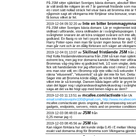
På JSM sitter självklart Sveriges bästa domare, absolut! Men 
är väll ändå lite roligare än ett 7 år gammalt fristånde som 
en i stort sätt nollad sträck hel visar bara att bromma inte ä
någonsin sagt att vikingarna inte förtjänar sina bonusar, snarare
få bonus vilket är fel.
Inte en bitter brommagymna
2019-12-04 09:32:20 av
På JSM sitter Sveriges bästa domare. Lär er reglementet istä
skillnad i utförande, stora skillnaden är i svårighetspoängen. D
svårigheter snarare än att köra snäppet svårare och inte alls l
godkänd. En flaxig ro str hel i osynk kanske inte lönar sig. Hål
Harry Potter-spex men man får tyvärr ingen bonus för det!! Och
man går runt och är en dålig förlorare och säger att vikingar
Skillnad fristående JSM
2019-12-04 01:13:07 av
från 
Hej! Kolla friståendevideonsarna från JSM så kan man självkla
extremt bra, men jag tror domarna kanske hittade mer utföra
Brommas våg-ring blev ej godkänd helt, 1/2 som vinglar, dett
fick sitt handstående tror jag eftersom alla stod i minst 2 sek
ens man stor still, en i Bromma står inte stilla i två sekunder
räkna ”ettusenett”, ”ettusentvå” så går det inte för fort. Det
Säger inte att Bromma körde dåligt, de körde helt fantastiskt 
vilket inte är så konstigt. Dansen båda lagen utför är grymt 
utan det ligger nog i utgörandeavdrag/teknikavdrag i svårighe
säga att det va lite högt upp med benen några av dem?
mcafee.com/activate
2019-12-03 11:13:51 av
från Uk
email:smithstevejohn100@gmail.com
,
http://www.mcafeecoma
mcafee.com/activate gives ongoing, all encompassing secur
gadgets, endpoints, servers, mists and on premise condition
JSM
2019-12-03 08:48:03 av
från
0,25 menar jag =)
JSM
2019-12-03 08:45:56 av
från
Kan någon förklara hur det kunde skilja 0,45 i E mellan Vi
exakt vad domarna drog för Bromma som Vikingarna gjorde 