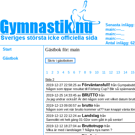
Senasta inlägg:
main
:----...
main
:----...
main
:----...
Antal inlägg: 6
Start
Gästbok för: main
Gästbok
1
2
3
4
5
6
7
8
9
10
11
12
13
14
1
Sida 2
Förväntansfull!
2019-12-27 22:58:25 av
från Gympabubb
Någon som tippar resultat till Förberg Cup? Blir så spännande
BRUTTO
2019-12-25 14:33:45 av
från
Ja jag undrar också!! Är det någon som vet vilket datum bru
brutto
2019-12-13 09:00:57 av
från
Någon som vet när brutto kommer ut?? kan knappt vänta löngre
Landslag
2019-12-12 22:12:24 av
från
Sannolikt ett helt gäng 01-02or som gått in på senior!
Bruttotrupp
2019-12-12 18:27:04 av
från
Vilka är med i landslaget ? Några nya namn ?