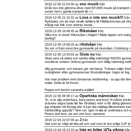
sno musik
2019-12-05 21:54:00 av
från
lol låt oss inte glömma åhus med KFUMS musik på trampet
senior herrs gamla trampett låt >:(
Lova o inte sno musik!!!
2019-12-05 21:15:31 av
från
Ryktades om att man skulle defilera till Våldtäcktsman på riks
tråkigt när folk snor andras musik...
Rikstvåan
2019-12-05 16:48:45 av
från
Vilka tror ni vinner Rikstvåan i helgen? Både öppen och stän
tävling!!
rikstvåan
2019-12-05 14:58:25 av
från
Nu ser vi fram emot bra gymnastik på rikstvåan i Göteborg <
Sluta nu
2019-12-05 13:43:03 av
från
Sluta vara så elaka och sprida dålig stämning! INGEN gynna
resulterar endast i ledsna gymnaster och dålig stämning mell
Alla gymnaster och tränare gör sitt bästa. Tränare väljer frist
svårigheter efter gymnasternas förutsättningar. Ingen är feg, in
Har man problem med domarnas bedömning - ta upp det dire
maila. Detta är fel forum.
Peppa och beröm varandra istället!
Opartiska människan
2019-12-05 09:38:17 av
från
Yo, ni är alla underbara, bara peace and love! Vi måste erkänn
(kanske några hade lite fler fördelar) men vi får aldrig glöm
jag erbjuder ett förslag där ni kan äta middag tillsammans ka
kärleksfling uppstår? Vem vet. Igen ni alla är underbara och 
Peace and love, we are one love, namaste
J
2019-12-04 22:07:05 av
från
Vad som är roligt att titta på och vad som är bra enligt CoP är
Inte en bitter jä*la viking
2019-12-04 18:13:19 av
från