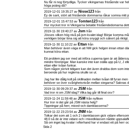
Nu får ni nog förtydliga. Tycker vikingarnas fristående var he
höga poäng då?
Nisse123
2019-12-01 19:35:27 av
från
Ey de sant, stört att fristående dommarna råkar somna mitt p
Tomten123
2019-12-01 15:47:53 av
från
Hur mycket tror ni Vikingarna betalde friståendedomarna de
Jsm
2019-11-30 19:40:27 av
från
Jösses vilken hög nivå på jsm-kvalet idag! Börjar komma mång
verkligen börjar löna sig att köra snyggt och säkert på riktigt.
Ettan
2019-11-30 11:10:22 av
från
Man behöver även väga in att NM gick helgen innan ettan dä
kunnat köra ettan.
Ett problem jag ser med att införa cuperna igen är att ålderssp
mindre föreningar. Man kanske inte kan ställa upp på U, J el
ettan eller tvåan funkar.
Som någon skrivit tidigare kan det även drabba dom som inte 
beroende på hur reglerna skulle se ut.
Jag har lite dålig koll på skillnaden mellan tvåan till fyran m
behöver se över svårighetsnivån mellan stegarna? Saknas de
JSM
2019-11-30 09:29:37 av
från
Vad tror ni om JSM idag? Vilka lag går till final osv?
JSM
2019-11-24 11:59:48 av
från nyfiken
Hur tror ni det går på JSM nästa helg?
Tippningar på herr, mixed-och damklasserna?
JNM
2019-11-22 23:23:54 av
från
Tolkar det som att 1 och 2 i damklassen gick vidare efters
48.0 så de är inte vidare och i mixedklassen nådde uppsalafli
Så om inget lag kvalar i efterhand har vi endast ett på herr o
Sida 2