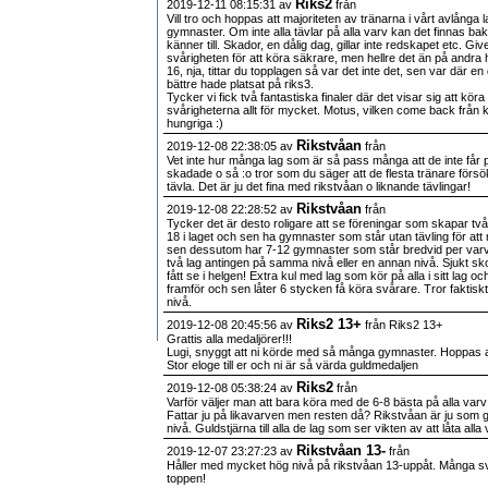
Riks2
2019-12-11 08:15:31 av
från
Vill tro och hoppas att majoriteten av tränarna i vårt avlånga
gymnaster. Om inte alla tävlar på alla varv kan det finnas bak
känner till. Skador, en dålig dag, gillar inte redskapet etc. G
svårigheten för att köra säkrare, men hellre det än på andra 
16, nja, tittar du topplagen så var det inte det, sen var där 
bättre hade platsat på riks3.
Tycker vi fick två fantastiska finaler där det visar sig att kör
svårigheterna allt för mycket. Motus, vilken come back från k
hungriga :)
Rikstvåan
2019-12-08 22:38:05 av
från
Vet inte hur många lag som är så pass många att de inte får p
skadade o så :o tror som du säger att de flesta tränare försök
tävla. Det är ju det fina med rikstvåan o liknande tävlingar!
Rikstvåan
2019-12-08 22:28:52 av
från
Tycker det är desto roligare att se föreningar som skapar två 
18 i laget och sen ha gymnaster som står utan tävling för at
sen dessutom har 7-12 gymnaster som står bredvid per varv
två lag antingen på samma nivå eller en annan nivå. Sjukt skoj 
fått se i helgen! Extra kul med lag som kör på alla i sitt lag 
framför och sen låter 6 stycken få köra svårare. Tror faktiskt 
nivå.
Riks2 13+
2019-12-08 20:45:56 av
från Riks2 13+
Grattis alla medaljörer!!!
Lugi, snyggt att ni körde med så många gymnaster. Hoppas att f
Stor eloge till er och ni är så värda guldmedaljen
Riks2
2019-12-08 05:38:24 av
från
Varför väljer man att bara köra med de 6-8 bästa på alla va
Fattar ju på likavarven men resten då? Rikstvåan är ju som gj
nivå. Guldstjärna till alla de lag som ser vikten av att låta all
Rikstvåan 13-
2019-12-07 23:27:23 av
från
Håller med mycket hög nivå på rikstvåan 13-uppåt. Många svår
toppen!