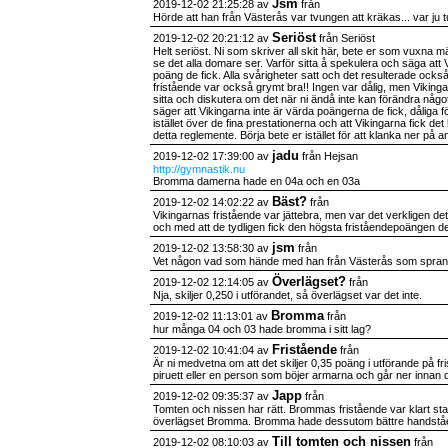
Jsm
2019-12-02 21:25:28 av
från
Hörde att han från Västerås var tvungen att kräkas... var ju t
Seriöst
2019-12-02 20:21:12 av
från Seriöst
Helt seriöst. Ni som skriver all skit här, bete er som vuxna 
se det alla domare ser. Varför sitta å spekulera och säga att 
poäng de fick. Alla svårigheter satt och det resulterade oc
fristående var också grymt bra!! Ingen var dålig, men Vikingar
sitta och diskutera om det när ni ändå inte kan förändra något.
säger att Vikingarna inte är värda poängerna de fick, dåliga för
istället över de fina prestationerna och att Vikingarna fick de
detta reglemente. Börja bete er istället för att klanka ner på an
jadu
2019-12-02 17:39:00 av
från Hejsan
http://gymnastik.nu
Bromma damerna hade en 04a och en 03a
Bäst?
2019-12-02 14:02:22 av
från
Vikingarnas fristående var jättebra, men var det verkligen de
och med att de tydligen fick den högsta friståendepoängen d
jsm
2019-12-02 13:58:30 av
från
Vet någon vad som hände med han från Västerås som sprang u
Överlägset?
2019-12-02 12:14:05 av
från
Nja, skiljer 0,250 i utförandet, så överlägset var det inte.
Bromma
2019-12-02 11:13:01 av
från
hur många 04 och 03 hade bromma i sitt lag?
Fristående
2019-12-02 10:41:04 av
från
Är ni medvetna om att det skiljer 0,35 poäng i utförande på fri
piruett eller en person som böjer armarna och går ner innan
Japp
2019-12-02 09:35:37 av
från
Tomten och nissen har rätt. Brommas fristående var klart sta
överlägset Bromma. Bromma hade dessutom bättre handstå
Till tomten och nissen
2019-12-02 08:10:03 av
från