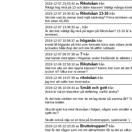
Rikstvåan
2019-12-07 23:03:42 av
från
Riktigt hög nivå på 13 och äldre klassen! Väldigt många körde
Rikstvåan 13-16
2019-12-07 19:30:42 av
från
Vet inte vad du menar med rejäl sänkning? Förra terminen va
fick ettan 43,450.
.
2019-12-07 13:38:33 av
från
Är det inte väldigt låg nivå på lagen på Rikstvåan? 13-16 år 
terminen...
höganäs
2019-12-07 10:58:37 av
från
kredd till höganäs på frist som fortsatte köra utan vidare pro
lyckades hålla ihop det och inte bli alltför rubbade
?
2019-12-07 09:37:38 av
från
Vad hände med tjejen i Höganäs under fristående är alldeles
Rikstvåan
2019-12-06 22:59:10 av
från
Vad tror alla om den öppna klassen? Känns inte som att det fin
tycker ni? Vilka tror ni vinner?
rikstvåan
2019-12-06 14:07:39 av
från
jag tror att saltis kan överraska
Smått och gott
2019-12-06 10:04:43 av
från
Avicii är väl en klassiker på defilering, varför ändra?
Är det hela världen om mer än ett lag tävlar på samma låt? T
härma istället.
Ska bli sjukt kul med rikstvåan i helgen, någon som skräller
splitt etc?
Skulle också vilja se en lista på bruttotruppen, spännande :)
Bruttotruppen?
2019-12-05 22:33:26 av
från
Hej! Är det någon som vet om allmänheten får ta del av vilk