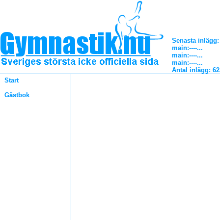
Senasta inlägg:
main
:----...
main
:----...
main
:----...
Antal inlägg: 6
Start
Gästbok